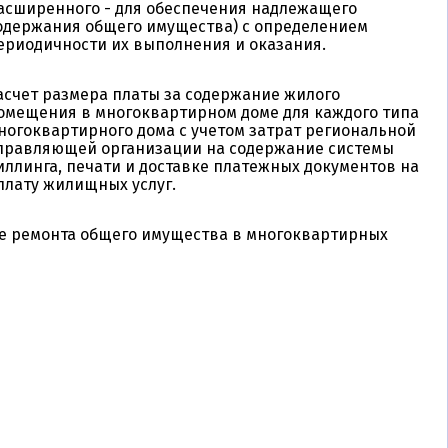
асширенного - для обеспечения надлежащего
Республика Карелия [3]
одержания общего имущества) с определением
ериодичности их выполнения и оказания.
Республика Коми [11]
асчет размера платы за содержание жилого
Республика Крым [12]
омещения в многоквартирном доме для каждого типа
ногоквартирного дома с учетом затрат региональной
Республика Марий-эл [1]
правляющей организации на содержание системы
иллинга, печати и доставке платежных документов на
Республика Саха (Якутия) [12]
плату жилищных услуг.
Республика Северная Осетия- Алания
[3]
е ремонта общего имущества в многоквартирных
Республика Татарстан [11]
Республика Тыва [2]
Республика Хакасия [3]
Ростовская область [13]
Рязанская область [5]
Самарская область [14]