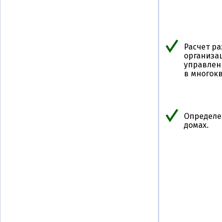
Расчет р
организац
управлен
в многок
Определе
домах.