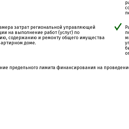
р
с
п
азмера затрат региональной управляющей
Р
ии на выполнение работ (услуг) по
п
ию, содержанию и ремонту общего имущества
м
вартирном доме.
у
б
о
ние предельного лимита финансирования на проведени