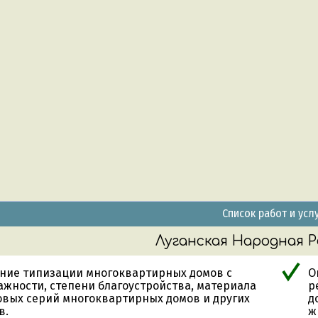
Список работ и усл
Луганская Народная Р
ние типизации многоквартирных домов с
О
ажности, степени благоустройства, материала
р
повых серий многоквартирных домов и других
д
в.
ж