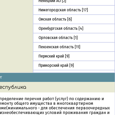
Ненецкий АО [2]
Нижегородская область [17]
Омская область [6]
Оренбургская область [4]
Орловская область [1]
Пензенская область [11]
Пермский край [9]
Приморский край [9]
Псковская область [7]
уг
Республика Адыгея [4]
еспублика
Республика Алтай [1]
пределение перечня работ (услуг) по содержанию и
Республика Башкортостан [10]
емонту общего имущества в многоквартирном
оме(минимального - для обеспечения первоочередных
Республика Бурятия [6]
изнеобеспечивающих условий проживания граждан и