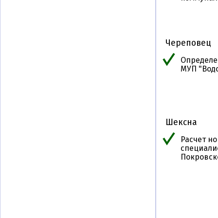
Череповец
Определе
МУП "Водо
Шексна
Расчет н
специалис
Покровско