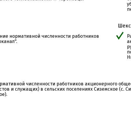
у
п
Шекс
ние нормативной численности работников
Р
канал".
а
р
п
Н
ормативной численности работников акционерного общес
тов и служащих) в сельских поселениях Сиземское (с. Сиз
е).