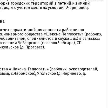
борке городских территорий в летний и зимний
Липецкая область [2]
ериоды с учетом местных условий г.Череповец.
Луганская Народная Республика [5]
на
Магаданская область [12]
асчет нормативной численности работников
Московская область [129]
кционерного общества «Шексна-Теплосеть» (рабочих,
уководителей, специалистов и служащих) в сельском
Мурманская область [15]
оселении Чебсарское (поселок Чебсара), СП
икольское (д. Прогресс).
Ненецкий АО [2]
Нижегородская область [17]
Омская область [6]
тва «Шексна-Теплосеть» (рабочих, руководителей,
ьма, с.Чаромское), Угольское (д. Чернеево, д.
Оренбургская область [4]
Орловская область [1]
Пензенская область [11]
Пермский край [9]