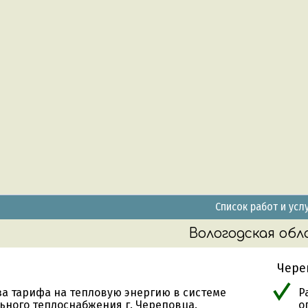
Список работ и усл
Вологодская обл
Чере
за тарифа на тепловую энергию в системе
Р
ьного теплоснабжения г. Череповца.
о