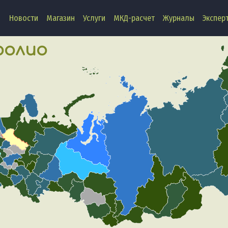
Новости
Магазин
Услуги
МКД-расчет
Журналы
Экспер
олио