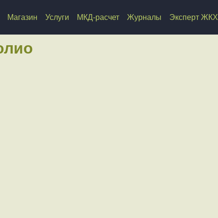
Магазин
Услуги
МКД-расчет
Журналы
Эксперт ЖКХ
олио