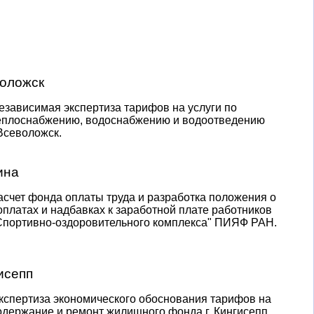
Кировская область [3]
Краснодарский край [15]
Красноярский край [20]
оложск
Курганская область [2]
езависимая экспертиза тарифов на услуги по
Курская область [5]
еплоснабжению, водоснабжению и водоотведению
.Всеволожск.
Ленинградская область [16]
Липецкая область [2]
ина
Луганская Народная Республика [5]
асчет фонда оплаты труда и разработка положения о
оплатах и надбавках к заработной плате работников
Магаданская область [12]
Спортивно-оздоровительного комплекса" ПИЯФ РАН.
Московская область [129]
Мурманская область [15]
исепп
Ненецкий АО [2]
кспертиза экономического обоснования тарифов на
одержание и ремонт жилищного фонда г. Кингисепп.