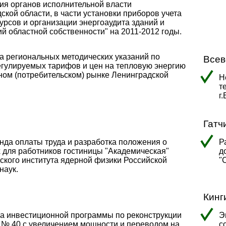
я органов исполнительной власти
ской области, в части установки приборов учета
урсов и организации энергоаудита зданий и
й областной собственности" на 2011-2012 годы.
а региональных методических указаний по
Всев
егулируемых тарифов и цен на тепловую энергию
ном (потребительском) рынке Ленинградской
Н
т
г
Гатч
нда оплаты труда и разработка положения о
Р
 для работников гостиницы "Академическая"
д
ского института ядерной физики Российской
"
наук.
Кинг
а инвестиционной программы по реконструкции
Э
 № 40 с увеличением мощности и переводом на
с