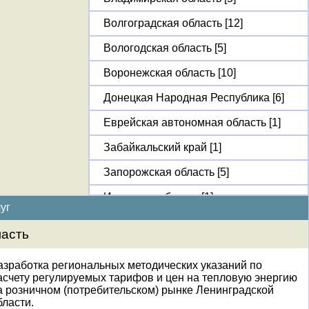
Волгоградская область [12]
Вологодская область [5]
Воронежская область [10]
Донецкая Народная Республика [6]
Еврейская автономная область [1]
Забайкальский край [1]
Запорожская область [5]
Иркутская область [1]
уг
Калининградская область [7]
ласть
Калужская область [45]
азработка региональных методических указаний по
Камчатский край [8]
асчету регулируемых тарифов и цен на тепловую энергию
а розничном (потребительском) рынке Ленинградской
Кемеровская область [2]
бласти.