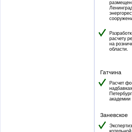
размещени
Ленинград
энергорес
сооружени
Разработк
расчету р
на рознич
области.
Гатчина
Расчет фо
надбавках
Петербург
академии 
Заневское
Экспертиз
котельной