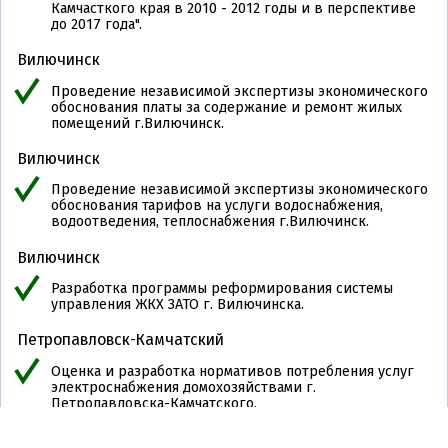
Камчасткого края в 2010 - 2012 годы и в перспективе
Пермский край [9]
до 2017 года".
Приморский край [9]
Вилючинск
Псковская область [7]
Проведение независимой экспертизы экономического
обоснования платы за содержание и ремонт жилых
Республика Адыгея [4]
помещений г.Вилючинск.
Республика Алтай [1]
Вилючинск
Республика Башкортостан [10]
Проведение независимой экспертизы экономического
обоснования тарифов на услуги водоснабжения,
Республика Бурятия [6]
водоотведения, теплоснабжения г.Вилючинск.
Республика Карелия [3]
Вилючинск
Республика Коми [11]
Разработка программы реформирования системы
управления ЖКХ ЗАТО г. Вилючинска.
Республика Крым [12]
Петропавловск-Камчатский
Республика Марий-эл [1]
Оценка и разработка нормативов потребления услуг
Республика Саха (Якутия) [12]
электроснабжения домохозяйствами г.
Петропавловска-Камчатского.
Республика Северная Осетия-
Алания [3]
Петропавловск-Камчатский
О нас
Портфолио