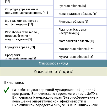
[37]
Курская область [5]
Структура управления и
нормативная численность [87]
Ленинградская область [16]
Модели оплаты труда и
Липецкая область [2]
профстандарты [32]
Луганская Народная
Разработка схем тепло-,
Республика [5]
водоснабжения и
водоотведения [5]
Магаданская область [12]
Городская среда [83]
Московская область [129]
Программы
Мурманская область [15]
энергосбережения [8]
Список работ и услуг
Ненецкий АО [2]
Концессии в коммунальном
хозяйстве [5]
Камчатский край
Нижегородская область [17]
Судебные экспертизы [40]
Омская область [6]
Вилючинск
Проекты и экспертиза в сфере
Оренбургская область [4]
городского хозяйства [42]
Разработка долгосрочной муниципальной целевой
программы Вилючинского городского округа ЗАТО г.
Орловская область [1]
Проекты для федеральных
Вилючинска Камчатского края "Энергосбережение и
органов [38]
повышение энергетической эфективности в
Пензенская область [11]
Вилючинском городском округе ЗАТО г. Вилючинске