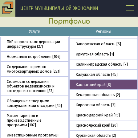
Донецкая Народная
ЦЕНТР МУНИЦИПАЛЬНОЙ ЭКОНОМИКИ
Республика [6]
Еврейская автономная
Портфолио
область [1]
Услуги
Регионы
Забайкальский край [1]
ПКР и проекты модернизации
Запорожская область [5]
инфраструктуры [27]
Иркутская область [1]
Нормативы потребления [104]
Калининградская область [7]
Содержание и ремонт
многоквартирных домов [221]
Калужская область [45]
Стоимость содержания
Камчатский край [8]
объектов недвижимости и
коттеджных поселков [33]
Кемеровская область [2]
Обращение с твердыми
Кировская область [3]
коммунальными отходами [45]
Краснодарский край [15]
Расчет тарифов и
производственные
программы [107]
Красноярский край [20]
Инвестиционные программы
Курганская область [2]