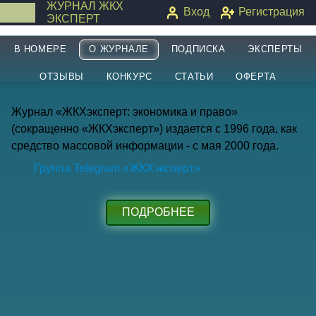
ЖУРНАЛ ЖКХ
Вход
Регистрация
ЭКСПЕРТ
В НОМЕРЕ
О ЖУРНАЛЕ
ПОДПИСКА
ЭКСПЕРТЫ
ОТЗЫВЫ
КОНКУРС
СТАТЬИ
ОФЕРТА
О
журнале
Журнал «ЖКХэксперт: экономика и право»
«ЖКХэксперт:
(сокращенно «ЖКХэксперт») издается с 1996 года, как
экономика
средство массовой информации - с мая 2000 года.
и
право»
Группа Telegram «ЖКХэксперт»
ПОДРОБНЕЕ