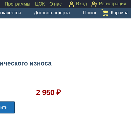
Вход
Регистрация
Программы
ЦОК
О нас
Договор-оферта
 качества
Поиск
Корзина
ического износа
2 950 ₽
ить