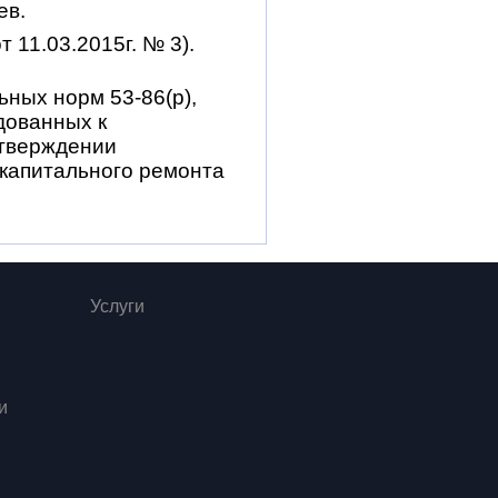
ев.
11.03.2015г. № 3).
ных норм 53-86(р),
дованных к
утверждении
капитального ремонта
Услуги
и