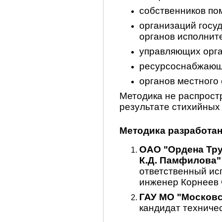
собственников по
организаций госу
органов исполнит
управляющих орга
ресурсоснабжающ
органов местного
Методика не распрост
результате стихийных
Методика разработан
ОАО "Ордена Тру
К.Д. Памфилова"
ответственный ис
инженер Корнеев С
ГАУ МО "Московс
кандидат техничес