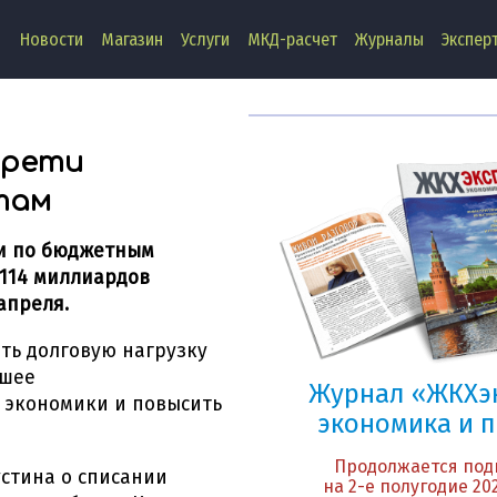
Новости
Магазин
Услуги
МКД-расчет
Журналы
Экспер
Другие
новости
трети
там
ти по бюджетным
 114 миллиардов
апреля.
ть долговую нагрузку
йшее
Журнал «ЖКХэк
 экономики и повысить
экономика и 
Продолжается под
стина о списании
на 2-е полугодие 202