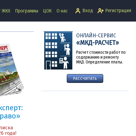
Вход
Регистрация
т ЖКХ
Программы
ЦОК
О нас
ОНЛАЙН-СЕРВИС
«МКД-РАСЧЕТ»
Расчет стоимости работ по
содержанию и ремонту
МКД. Определение платы.
РАССЧИТАТЬ
сперт:
право»
писка
6 года!