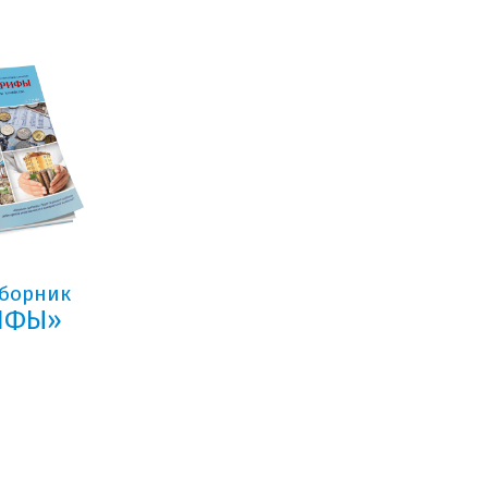
сборник
РИФЫ»