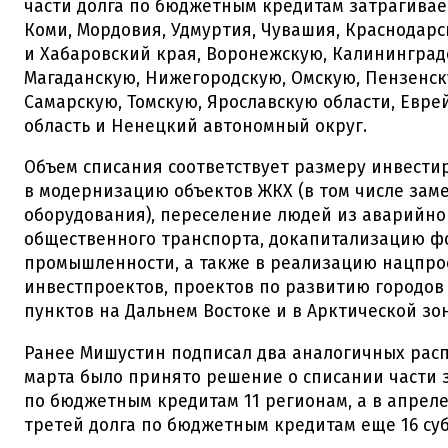
части долга по бюджетным кредитам затрагивае
Коми, Мордовия, Удмуртия, Чувашия, Краснодар
и Хабаровский края, Воронежскую, Калининград
Магаданскую, Нижегородскую, Омскую, Пензенск
Самарскую, Томскую, Ярославскую области, Евр
область и Ненецкий автономный округ.
Объем списания соответствует размеру инвести
в модернизацию объектов ЖКХ (в том числе зам
оборудования), переселение людей из аварийно
общественного транспорта, докапитализацию ф
промышленности, а также в реализацию нацпро
инвестпроектов, проектов по развитию городов
пунктов на Дальнем Востоке и в Арктической зон
Ранее Мишустин подписал два аналогичных рас
марта было принято решение о списании части
по бюджетным кредитам 11 регионам, а в апреле
третей долга по бюджетным кредитам еще 16 су