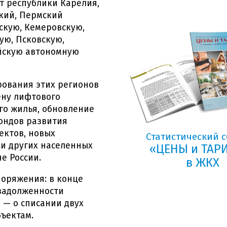
т республики Карелия,
ский, Пермский
скую, Кемеровскую,
ую, Псковскую,
ейскую автономную
рования этих регионов
ену лифтового
го жилья, обновление
ондов развития
ектов, новых
Статистический 
 и других населенных
«ЦЕНЫ и ТА
е России.
в ЖКХ
поряжения: в конце
 задолженности
 — о списании двух
бъектам.