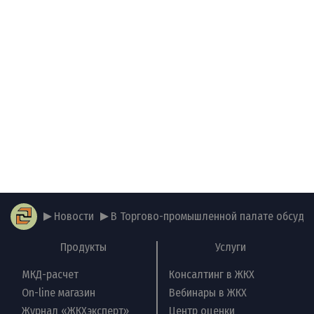
Новости
В Торгово-промышленной палате обсудили
Продукты
Услуги
МКД-расчет
Консалтинг в ЖКХ
On-line магазин
Вебинары в ЖКХ
Журнал «ЖКХэксперт»
Центр оценки