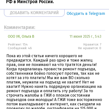
РФ в Минстрой России.
ДОБАВИТЬ КОММЕНТАРИЙ
Обсудить в Telegram
Комментарии:
ООО УК, Ольга В
11 июня 2025 г., 5:43
Рейтинг: 154
Нравится: 7
Сообщений: 46
Нe нравится: 0
Пока из этой статьи ничего хорошего не
предвидится. Каждый раз одно и тоже жилец
прав, они не понимают на что тратятся деньги!
Когда предлагаешь провести ремонт подъезда,
собственники бойко голосуют против, так как не
хотят за это платить! Мы же вам ВО сколько
платим, неужели на подъезд не хватит! Нет не
хватит! Нужно нанять подрядную организацию на
ремонт подъезда и оплатить эту работу! За то
строчить жалобы в ГЖИ о плохом состоянии
подъездов они молодцы! А ГЖИ тоже восторженно
потом выкладывают в интернет, как съездили на
проверку по жалобе, оштрафовали на 125 000 и